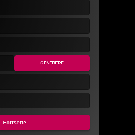
GENERERE
Fortsette