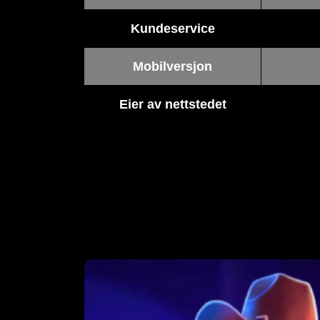
Kundeservice
Mobilversjon
Eier av nettstedet