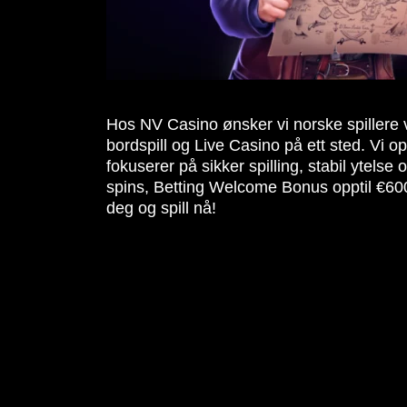
Hos NV Casino ønsker vi norske spillere 
bordspill og Live Casino på ett sted. Vi o
fokuserer på sikker spilling, stabil ytel
spins, Betting Welcome Bonus opptil €600,
deg og spill nå!