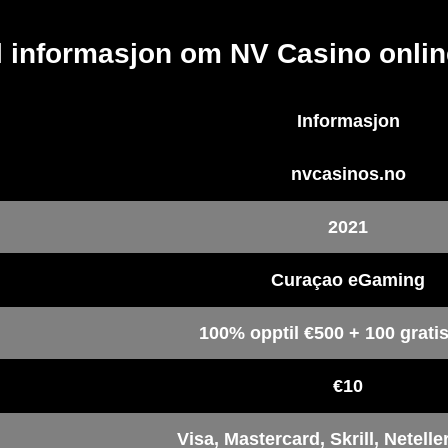
l informasjon om NV Casino onlin
oly Live
of Dead
Crazy Time
Spaceman
Starburst
ion Gaming
oft Gaming
 GO
Evolution Gaming
Pragmatic Play
NetEnt
Informasjon
nvcasinos.no
2021
Curaçao eGaming
Ball
ass Crash
ass Bonanza
Dream Catcher
Tower X
Mega Moolah
100% opptil €500 + 100 grati
ion Gaming
ic Play
ic Play
Evolution Gaming
Smart Soft
Microgaming
€10
Visa, Mastercard, Skrill, Neteller