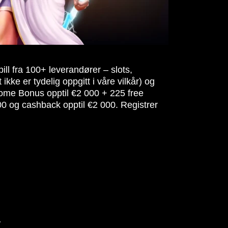
l fra 100+ leverandører – slots,
kke er tydelig oppgitt i våre vilkår) og
lcome Bonus opptil €2 000 + 225 free
00 og cashback opptil €2 000. Registrer
y