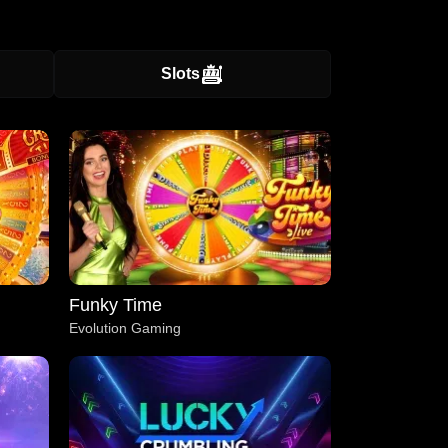
Slots
Funky Time
Evolution Gaming