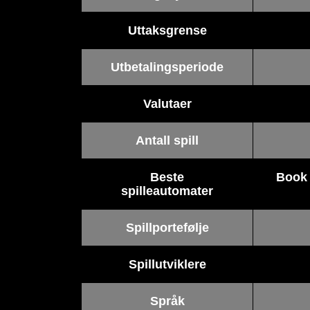
Uttaksgrense
Side Bet City
Bustabit
Wolf Gold
Lightn
Boom 
Gonzo
Utbetalingsperiode
Evolution Gaming
Independent
Pragmatic Play
Evolut
BGami
NetEnt
Valutaer
Antall spill
Beste
Book 
spilleautomater
Spillportefølje
Spillutviklere
Språk