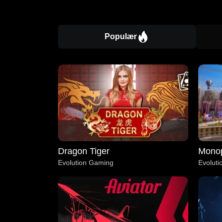
Populær
Dragon Tiger
Monop
Evolution Gaming
Evolut